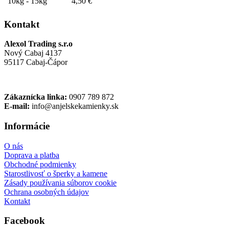
10kg - 15kg
4,50 €
Kontakt
Alexol Trading s.r.o
Nový Cabaj 4137
95117 Cabaj-Čápor
Zákaznícka linka:
0907 789 872
E-mail:
info@anjelskekamienky.sk
Informácie
O nás
Doprava a platba
Obchodné podmienky
Starostlivosť o šperky a kamene
Zásady používania súborov cookie
Ochrana osobných údajov
Kontakt
Facebook