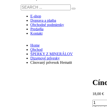
E-shop
Doprava a platba
Obchodné podmienky
Predajňa
Kontakt
Home
Obchod
ŠPERKY Z MINERÁLOV
Dizajnové prívesky
Cínovaný prívesok Hematit
Cíno
18,00
€
množstvo
Cínovaný