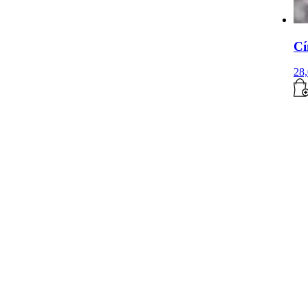
Cí
28