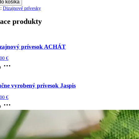
do košíka
a:
Dizajnové prívesky
iace produkty
zajnový prívesok ACHÁT
,00
€
čne vyrobený prívesok Jaspis
,00
€