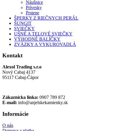
Náušnice
Prívesky
Prstene
ŠPERKY Z RIEČNYCH PERÁL
ŠUNGIT
SVIEČKY
UŠNÉ A TELOVÉ SVIEČKY
VÝHODNÉ BALÍČKY
ZVÄZKY A VYKUROVADLÁ
Kontakt
Alexol Trading s.r.o
Nový Cabaj 4137
95117 Cabaj-Čápor
Zákaznícka linka:
0907 789 872
E-mail:
info@anjelskekamienky.sk
Informácie
O nás
Doprava a platba