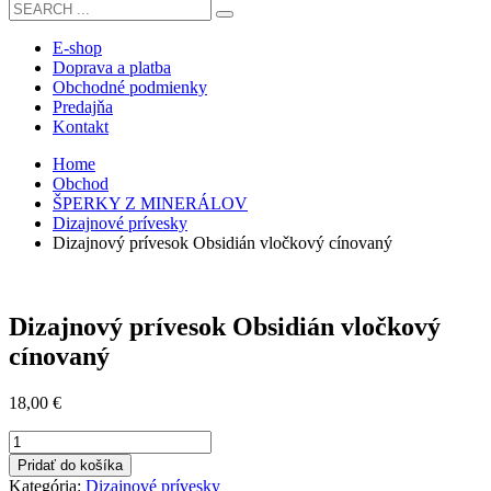
E-shop
Doprava a platba
Obchodné podmienky
Predajňa
Kontakt
Home
Obchod
ŠPERKY Z MINERÁLOV
Dizajnové prívesky
Dizajnový prívesok Obsidián vločkový cínovaný
Dizajnový prívesok Obsidián vločkový
cínovaný
18,00
€
množstvo
Dizajnový
Pridať do košíka
prívesok
Kategória:
Dizajnové prívesky