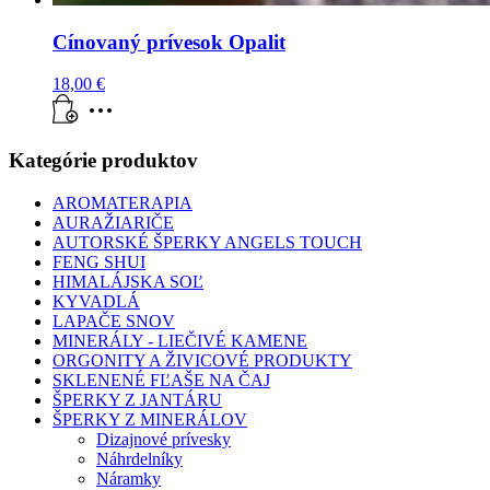
Cínovaný prívesok Opalit
18,00
€
Kategórie produktov
AROMATERAPIA
AURAŽIARIČE
AUTORSKÉ ŠPERKY ANGELS TOUCH
FENG SHUI
HIMALÁJSKA SOĽ
KYVADLÁ
LAPAČE SNOV
MINERÁLY - LIEČIVÉ KAMENE
ORGONITY A ŽIVICOVÉ PRODUKTY
SKLENENÉ FĽAŠE NA ČAJ
ŠPERKY Z JANTÁRU
ŠPERKY Z MINERÁLOV
Dizajnové prívesky
Náhrdelníky
Náramky