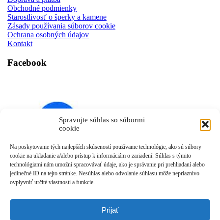
Obchodné podmienky
Starostlivosť o šperky a kamene
Zásady používania súborov cookie
Ochrana osobných údajov
Kontakt
Facebook
Spravujte súhlas so súbormi
cookie
Na poskytovanie tých najlepších skúseností používame technológie, ako sú súbory
cookie na ukladanie a/alebo prístup k informáciám o zariadení. Súhlas s týmito
Kliknutím prijmete súbory cookie marketing a povolíte
technológiami nám umožní spracovávať údaje, ako je správanie pri prehliadaní alebo
tento obsah
jedinečné ID na tejto stránke. Nesúhlas alebo odvolanie súhlasu môže nepriaznivo
ovplyvniť určité vlastnosti a funkcie.
Prijať