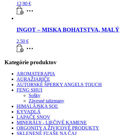
12,90
€
INGOT – MISKA BOHATSTVA, MALÝ
2,50
€
Kategórie produktov
AROMATERAPIA
AURAŽIARIČE
AUTORSKÉ ŠPERKY ANGELS TOUCH
FENG SHUI
Sošky
Závesné talizmany
HIMALÁJSKA SOĽ
KYVADLÁ
LAPAČE SNOV
MINERÁLY - LIEČIVÉ KAMENE
ORGONITY A ŽIVICOVÉ PRODUKTY
SKLENENÉ FĽAŠE NA ČAJ