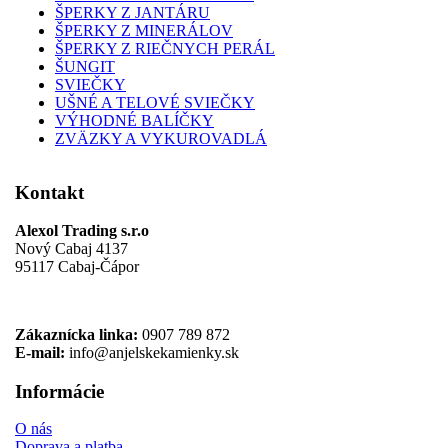
ŠPERKY Z JANTÁRU
ŠPERKY Z MINERÁLOV
ŠPERKY Z RIEČNYCH PERÁL
ŠUNGIT
SVIEČKY
UŠNÉ A TELOVÉ SVIEČKY
VÝHODNÉ BALÍČKY
ZVÄZKY A VYKUROVADLÁ
Kontakt
Alexol Trading s.r.o
Nový Cabaj 4137
95117 Cabaj-Čápor
Zákaznícka linka:
0907 789 872
E-mail:
info@anjelskekamienky.sk
Informácie
O nás
Doprava a platba