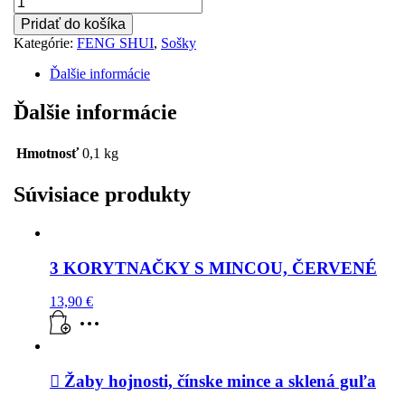
Drak
Pridať do košíka
a
Kategórie:
FENG SHUI
,
Sošky
čínske
mince
Ďalšie informácie
Ďalšie informácie
Hmotnosť
0,1 kg
Súvisiace produkty
3 KORYTNAČKY S MINCOU, ČERVENÉ
13,90
€
 Žaby hojnosti, čínske mince a sklená guľa