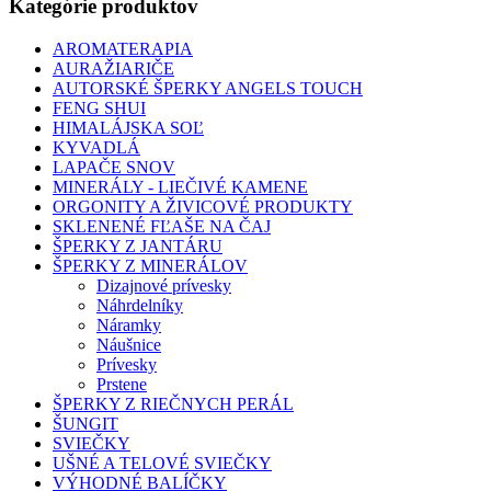
Kategórie produktov
AROMATERAPIA
AURAŽIARIČE
AUTORSKÉ ŠPERKY ANGELS TOUCH
FENG SHUI
HIMALÁJSKA SOĽ
KYVADLÁ
LAPAČE SNOV
MINERÁLY - LIEČIVÉ KAMENE
ORGONITY A ŽIVICOVÉ PRODUKTY
SKLENENÉ FĽAŠE NA ČAJ
ŠPERKY Z JANTÁRU
ŠPERKY Z MINERÁLOV
Dizajnové prívesky
Náhrdelníky
Náramky
Náušnice
Prívesky
Prstene
ŠPERKY Z RIEČNYCH PERÁL
ŠUNGIT
SVIEČKY
UŠNÉ A TELOVÉ SVIEČKY
VÝHODNÉ BALÍČKY