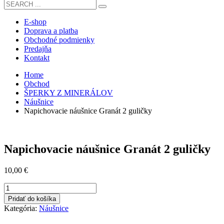
E-shop
Doprava a platba
Obchodné podmienky
Predajňa
Kontakt
Home
Obchod
ŠPERKY Z MINERÁLOV
Náušnice
Napichovacie náušnice Granát 2 guličky
Napichovacie náušnice Granát 2 guličky
10,00
€
množstvo
Napichovacie
Pridať do košíka
náušnice
Kategória:
Náušnice
Granát
2