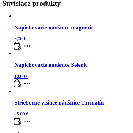
Súvisiace produkty
guličky
Napichovacie naušnice magnezit
6,00
€
Napichovacie náušnice Selenit
10,00
€
Strieborné visiace náušnice Turmalín
45,00
€