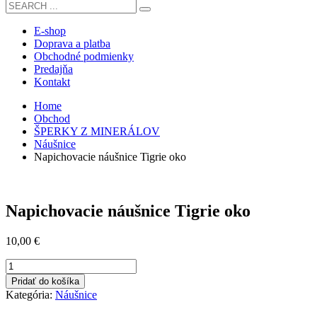
E-shop
Doprava a platba
Obchodné podmienky
Predajňa
Kontakt
Home
Obchod
ŠPERKY Z MINERÁLOV
Náušnice
Napichovacie náušnice Tigrie oko
Napichovacie náušnice Tigrie oko
10,00
€
množstvo
Napichovacie
Pridať do košíka
náušnice
Kategória:
Náušnice
Tigrie
oko