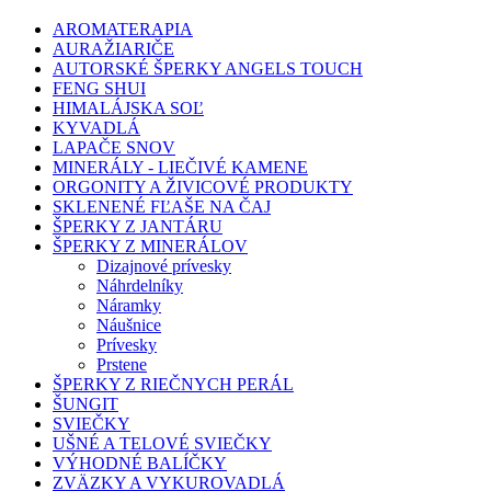
AROMATERAPIA
AURAŽIARIČE
AUTORSKÉ ŠPERKY ANGELS TOUCH
FENG SHUI
HIMALÁJSKA SOĽ
KYVADLÁ
LAPAČE SNOV
MINERÁLY - LIEČIVÉ KAMENE
ORGONITY A ŽIVICOVÉ PRODUKTY
SKLENENÉ FĽAŠE NA ČAJ
ŠPERKY Z JANTÁRU
ŠPERKY Z MINERÁLOV
Dizajnové prívesky
Náhrdelníky
Náramky
Náušnice
Prívesky
Prstene
ŠPERKY Z RIEČNYCH PERÁL
ŠUNGIT
SVIEČKY
UŠNÉ A TELOVÉ SVIEČKY
VÝHODNÉ BALÍČKY
ZVÄZKY A VYKUROVADLÁ