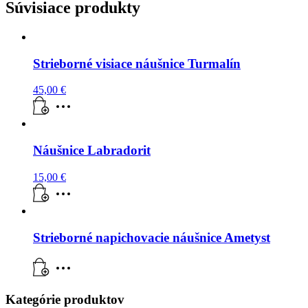
Súvisiace produkty
Strieborné visiace náušnice Turmalín
45,00
€
Náušnice Labradorit
15,00
€
Strieborné napichovacie náušnice Ametyst
Kategórie produktov