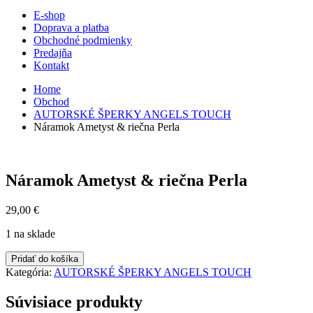
E-shop
Doprava a platba
Obchodné podmienky
Predajňa
Kontakt
Home
Obchod
AUTORSKÉ ŠPERKY ANGELS TOUCH
Náramok Ametyst & riečna Perla
Náramok Ametyst & riečna Perla
29,00
€
1 na sklade
množstvo
Pridať do košíka
Náramok
Kategória:
AUTORSKÉ ŠPERKY ANGELS TOUCH
Ametyst
&
Súvisiace produkty
riečna