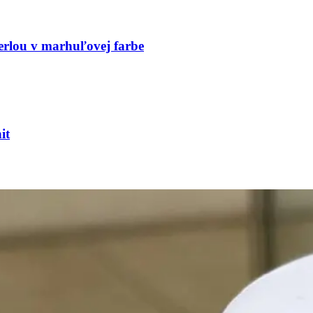
Perlou v marhuľovej farbe
it