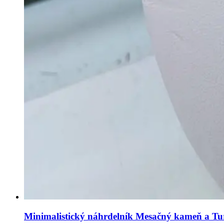
Minimalistický náhrdelník Mesačný kameň a Tu