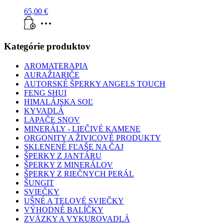
65,00
€
Kategórie produktov
AROMATERAPIA
AURAŽIARIČE
AUTORSKÉ ŠPERKY ANGELS TOUCH
FENG SHUI
HIMALÁJSKA SOĽ
KYVADLÁ
LAPAČE SNOV
MINERÁLY - LIEČIVÉ KAMENE
ORGONITY A ŽIVICOVÉ PRODUKTY
SKLENENÉ FĽAŠE NA ČAJ
ŠPERKY Z JANTÁRU
ŠPERKY Z MINERÁLOV
ŠPERKY Z RIEČNYCH PERÁL
ŠUNGIT
SVIEČKY
UŠNÉ A TELOVÉ SVIEČKY
VÝHODNÉ BALÍČKY
ZVÄZKY A VYKUROVADLÁ