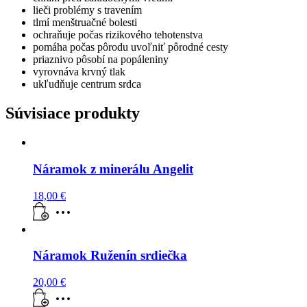
lieči problémy s travením
tlmí menštruačné bolesti
ochraňuje počas rizikového tehotenstva
pomáha počas pôrodu uvoľniť pôrodné cesty
priaznivo pôsobí na popáleniny
vyrovnáva krvný tlak
ukľudňuje centrum srdca
Súvisiace produkty
Náramok z minerálu Angelit
18,00
€
Náramok Ruženín srdiečka
20,00
€