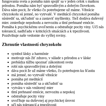
fungovania sveta a pomáha nám spojiť sa v jeden celok s matkou
prírodou. Pomáha nám byť spravodlivým a dobrým človekom.
Dáva nám pocit, že všetko čo potrebujeme už máme. Vibrácie
chryzokolu sú jemné, no vytrvalé. V meditácií chryzokol pomáha
sústrediť sa, ukľudniť sa a zastaviť myšlienky. Tiež dodáva duševný
mier. zmierňuje nepohodu a nervozitu a tlmí prehnané emócie.
Pomáha k psychickému uvoľneniu a odstraňuje pocity viny. Učí nás
tolerancií, nadhľadu v kritických situáciách a k trpezlivosti.
Pozdvihuje naše vedomie do vyššej roviny.
Zhrnutie vlastností chryzokolu
symbol lásky a harmónie
motivuje nás žiť zdravo, v súlade s prírodou a v láske
prebúdza túžbu spoznať zákonitosti sveta
robí nás spravodlivými a dobrými
dáva pocit že už máme všetko, čo potrebujem ku šťastiu
má jemné, no vytrvalé vibrácie
pomáha pri meditácií
pomáha sústrediť sa a ukľudniť sa
vytvára v nás vnútorný mier
tlmí prehnané emócie, nervozitu a nepokoj
odstraňuje pocity viny
uvoľňuje na duševnej aj psychickej úrovni
učí nás tolerancií a trpezlivosti