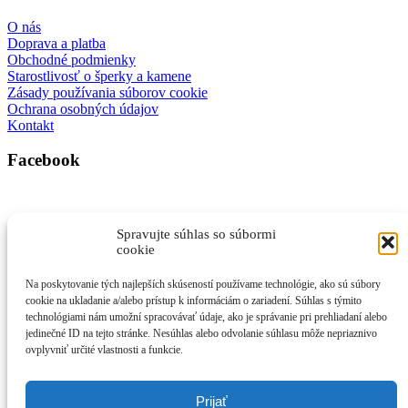
O nás
Doprava a platba
Obchodné podmienky
Starostlivosť o šperky a kamene
Zásady používania súborov cookie
Ochrana osobných údajov
Kontakt
Facebook
Spravujte súhlas so súbormi
cookie
Na poskytovanie tých najlepších skúseností používame technológie, ako sú súbory
cookie na ukladanie a/alebo prístup k informáciám o zariadení. Súhlas s týmito
technológiami nám umožní spracovávať údaje, ako je správanie pri prehliadaní alebo
jedinečné ID na tejto stránke. Nesúhlas alebo odvolanie súhlasu môže nepriaznivo
Kliknutím prijmete súbory cookie marketing a povolíte tento obsah
ovplyvniť určité vlastnosti a funkcie.
Prijať