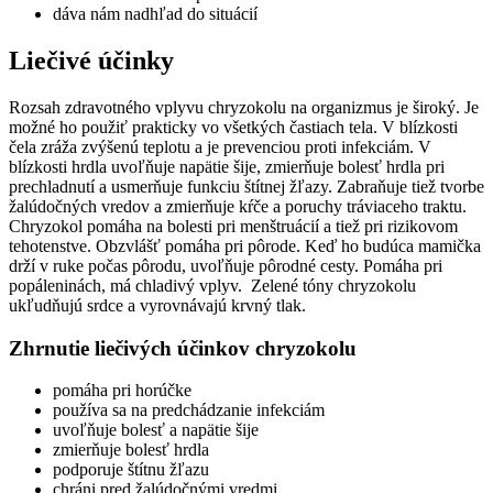
dáva nám nadhľad do situácií
Liečivé účinky
Rozsah zdravotného vplyvu chryzokolu na organizmus je široký. Je
možné ho použiť prakticky vo všetkých častiach tela. V blízkosti
čela zráža zvýšenú teplotu a je prevenciou proti infekciám. V
blízkosti hrdla uvoľňuje napätie šije, zmierňuje bolesť hrdla pri
prechladnutí a usmerňuje funkciu štítnej žľazy. Zabraňuje tiež tvorbe
žalúdočných vredov a zmierňuje kŕče a poruchy tráviaceho traktu.
Chryzokol pomáha na bolesti pri menštruácií a tiež pri rizikovom
tehotenstve. Obzvlášť pomáha pri pôrode. Keď ho budúca mamička
drží v ruke počas pôrodu, uvoľňuje pôrodné cesty. Pomáha pri
popáleninách, má chladivý vplyv. Zelené tóny chryzokolu
ukľudňujú srdce a vyrovnávajú krvný tlak.
Zhrnutie liečivých účinkov chryzokolu
pomáha pri horúčke
používa sa na predchádzanie infekciám
uvoľňuje bolesť a napätie šije
zmierňuje bolesť hrdla
podporuje štítnu žľazu
chráni pred žalúdočnými vredmi