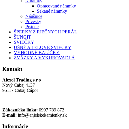
Náramky
Opracované náramky
Sekané náramky
Náušnice
Prívesky
Prstene
ŠPERKY Z RIEČNYCH PERÁL
ŠUNGIT
SVIEČKY
UŠNÉ A TELOVÉ SVIEČKY
VÝHODNÉ BALÍČKY
ZVÄZKY A VYKUROVADLÁ
Kontakt
Alexol Trading s.r.o
Nový Cabaj 4137
95117 Cabaj-Čápor
Zákaznícka linka:
0907 789 872
E-mail:
info@anjelskekamienky.sk
Informácie