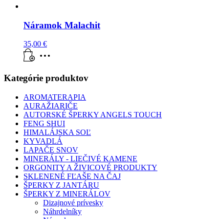
Náramok Malachit
35,00
€
Kategórie produktov
AROMATERAPIA
AURAŽIARIČE
AUTORSKÉ ŠPERKY ANGELS TOUCH
FENG SHUI
HIMALÁJSKA SOĽ
KYVADLÁ
LAPAČE SNOV
MINERÁLY - LIEČIVÉ KAMENE
ORGONITY A ŽIVICOVÉ PRODUKTY
SKLENENÉ FĽAŠE NA ČAJ
ŠPERKY Z JANTÁRU
ŠPERKY Z MINERÁLOV
Dizajnové prívesky
Náhrdelníky