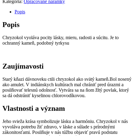
Kategória:
Opracované náramky
Popis
Popis
Chryzokol vyoláva pocity lásky, mieru, radosti a súcitu. Je to
ochranný kameň, podobný tyrkysu
Zaujímavosti
Starý kňazi dávnoveku ctili chryzokol ako svätý kameň.Bol nosený
ako amulet. V indiánskych kultúrach mal chrániť pred úrazmi a
posilňovať telesnú odolnosť. Vytvára sa na ňom žltý povlak, ktorý
sa dá odstrániť kyselinou chlorovodíkovou.
Vlastnosti a význam
Jeho svieža krása symbolizuje lásku a harmóniu. Chryzokol v nás
vyvoláva potrebu žiť zdravo, v láske a súlade s prírodnými
zákonitosťami. Posilňuje v nás túžbu objaviť pravú podstatu