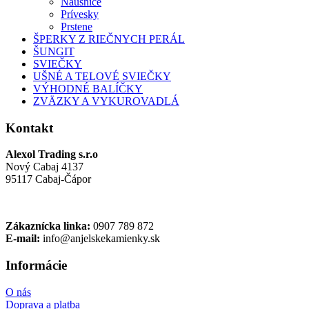
Náušnice
Prívesky
Prstene
ŠPERKY Z RIEČNYCH PERÁL
ŠUNGIT
SVIEČKY
UŠNÉ A TELOVÉ SVIEČKY
VÝHODNÉ BALÍČKY
ZVÄZKY A VYKUROVADLÁ
Kontakt
Alexol Trading s.r.o
Nový Cabaj 4137
95117 Cabaj-Čápor
Zákaznícka linka:
0907 789 872
E-mail:
info@anjelskekamienky.sk
Informácie
O nás
Doprava a platba