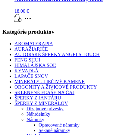
18,00
€
Kategórie produktov
AROMATERAPIA
AURAŽIARIČE
AUTORSKÉ ŠPERKY ANGELS TOUCH
FENG SHUI
HIMALÁJSKA SOĽ
KYVADLÁ
LAPAČE SNOV
MINERÁLY - LIEČIVÉ KAMENE
ORGONITY A ŽIVICOVÉ PRODUKTY
SKLENENÉ FĽAŠE NA ČAJ
ŠPERKY Z JANTÁRU
ŠPERKY Z MINERÁLOV
Dizajnové prívesky
Náhrdelníky
Náramky
Opracované náramky
Sekané náramky