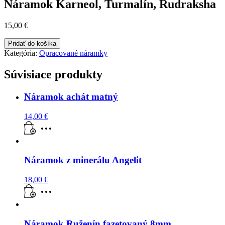
Náramok Karneol, Turmalín, Rudraksha
15,00
€
množstvo
Pridať do košíka
Náramok
Kategória:
Opracované náramky
Karneol,
Turmalín,
Súvisiace produkty
Rudraksha
Náramok achát matný
14,00
€
Náramok z minerálu Angelit
18,00
€
Náramok Ruženín fazetovaný 8mm