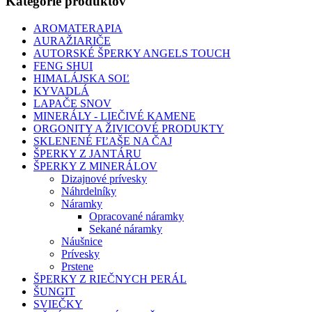
Kategórie produktov
AROMATERAPIA
AURAŽIARIČE
AUTORSKÉ ŠPERKY ANGELS TOUCH
FENG SHUI
HIMALÁJSKA SOĽ
KYVADLÁ
LAPAČE SNOV
MINERÁLY - LIEČIVÉ KAMENE
ORGONITY A ŽIVICOVÉ PRODUKTY
SKLENENÉ FĽAŠE NA ČAJ
ŠPERKY Z JANTÁRU
ŠPERKY Z MINERÁLOV
Dizajnové prívesky
Náhrdelníky
Náramky
Opracované náramky
Sekané náramky
Náušnice
Prívesky
Prstene
ŠPERKY Z RIEČNYCH PERÁL
ŠUNGIT
SVIEČKY