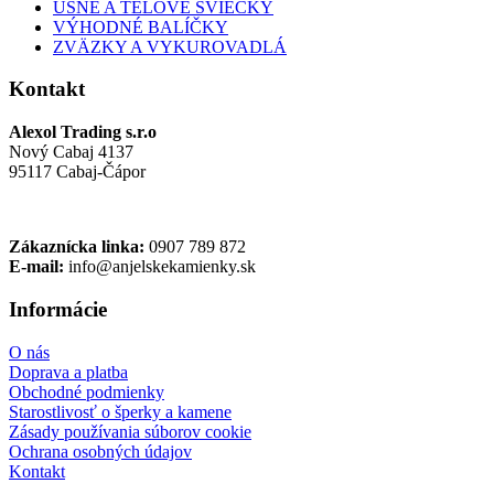
UŠNÉ A TELOVÉ SVIEČKY
VÝHODNÉ BALÍČKY
ZVÄZKY A VYKUROVADLÁ
Kontakt
Alexol Trading s.r.o
Nový Cabaj 4137
95117 Cabaj-Čápor
Zákaznícka linka:
0907 789 872
E-mail:
info@anjelskekamienky.sk
Informácie
O nás
Doprava a platba
Obchodné podmienky
Starostlivosť o šperky a kamene
Zásady používania súborov cookie
Ochrana osobných údajov
Kontakt