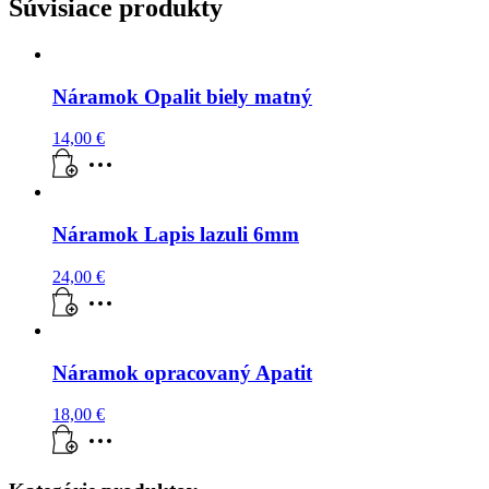
Súvisiace produkty
Náramok Opalit biely matný
14,00
€
Náramok Lapis lazuli 6mm
24,00
€
Náramok opracovaný Apatit
18,00
€