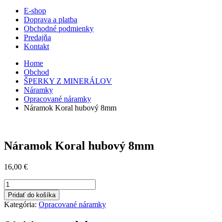
E-shop
Doprava a platba
Obchodné podmienky
Predajňa
Kontakt
Home
Obchod
ŠPERKY Z MINERÁLOV
Náramky
Opracované náramky
Náramok Koral hubový 8mm
Náramok Koral hubový 8mm
16,00
€
množstvo
Náramok
Pridať do košíka
Koral
Kategória:
Opracované náramky
hubový
8mm