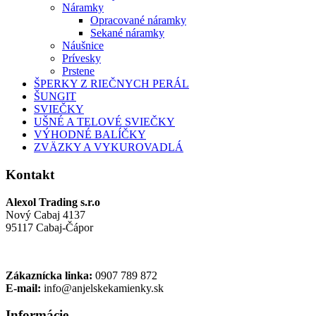
Náramky
Opracované náramky
Sekané náramky
Náušnice
Prívesky
Prstene
ŠPERKY Z RIEČNYCH PERÁL
ŠUNGIT
SVIEČKY
UŠNÉ A TELOVÉ SVIEČKY
VÝHODNÉ BALÍČKY
ZVÄZKY A VYKUROVADLÁ
Kontakt
Alexol Trading s.r.o
Nový Cabaj 4137
95117 Cabaj-Čápor
Zákaznícka linka:
0907 789 872
E-mail:
info@anjelskekamienky.sk
Informácie