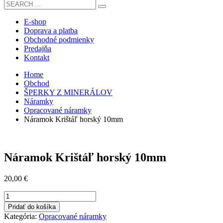
E-shop
Doprava a platba
Obchodné podmienky
Predajňa
Kontakt
Home
Obchod
ŠPERKY Z MINERÁLOV
Náramky
Opracované náramky
Náramok Krištáľ horský 10mm
Náramok Krištáľ horský 10mm
20,00
€
množstvo
Náramok
Pridať do košíka
Krištáľ
Kategória:
Opracované náramky
horský