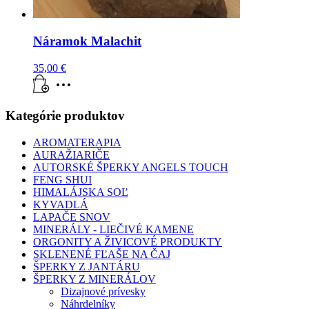
Náramok Malachit
35,00
€
Kategórie produktov
AROMATERAPIA
AURAŽIARIČE
AUTORSKÉ ŠPERKY ANGELS TOUCH
FENG SHUI
HIMALÁJSKA SOĽ
KYVADLÁ
LAPAČE SNOV
MINERÁLY - LIEČIVÉ KAMENE
ORGONITY A ŽIVICOVÉ PRODUKTY
SKLENENÉ FĽAŠE NA ČAJ
ŠPERKY Z JANTÁRU
ŠPERKY Z MINERÁLOV
Dizajnové prívesky
Náhrdelníky