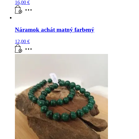
16,00
€
Náramok achát matný farbený
12,00
€