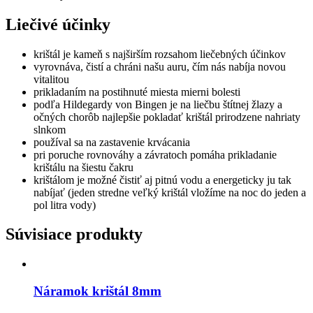
Liečivé účinky
krištál je kameň s najširším rozsahom liečebných účinkov
vyrovnáva, čistí a chráni našu auru, čím nás nabíja novou
vitalitou
prikladaním na postihnuté miesta mierni bolesti
podľa Hildegardy von Bingen je na liečbu štítnej žlazy a
očných chorôb najlepšie pokladať krištál prirodzene nahriaty
slnkom
používal sa na zastavenie krvácania
pri poruche rovnováhy a závratoch pomáha prikladanie
krištálu na šiestu čakru
krištálom je možné čistiť aj pitnú vodu a energeticky ju tak
nabíjať (jeden stredne veľký krištál vložíme na noc do jeden a
pol litra vody)
Súvisiace produkty
Náramok krištál 8mm