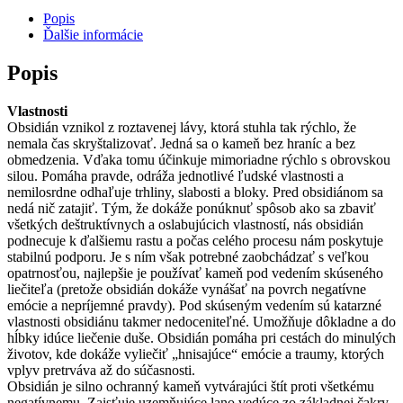
Popis
Ďalšie informácie
Popis
Vlastnosti
Obsidián vznikol z roztavenej lávy, ktorá stuhla tak rýchlo, že
nemala čas skryštalizovať. Jedná sa o kameň bez hraníc a bez
obmedzenia. Vďaka tomu účinkuje mimoriadne rýchlo s obrovskou
silou. Pomáha pravde, odráža jednotlivé ľudské vlastnosti a
nemilosrdne odhaľuje trhliny, slabosti a bloky. Pred obsidiánom sa
nedá nič zatajiť. Tým, že dokáže ponúknuť spôsob ako sa zbaviť
všetkých deštruktívnych a oslabujúcich vlastností, nás obsidián
podnecuje k ďalšiemu rastu a počas celého procesu nám poskytuje
stabilnú podporu. Je s ním však potrebné zaobchádzať s veľkou
opatrnosťou, najlepšie je používať kameň pod vedením skúseného
liečiteľa (pretože obsidián dokáže vynášať na povrch negatívne
emócie a nepríjemné pravdy). Pod skúseným vedením sú katarzné
vlastnosti obsidiánu takmer nedoceniteľné. Umožňuje dôkladne a do
hĺbky idúce liečenie duše. Obsidián pomáha pri cestách do minulých
životov, kde dokáže vyliečiť „hnisajúce“ emócie a traumy, ktorých
vplyv pretrváva až do súčasnosti.
Obsidián je silno ochranný kameň vytvárajúci štít proti všetkému
negatívnemu. Zaisťuje uzemňujúce lano vedúce zo základnej čakry