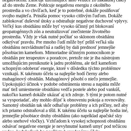
až do stredu Zeme. Pohlcuje negatívnu energiu z okolitého
prostredia a vo chvíľach, keď je to potrebné, dokáže posilňovať
svojho majiteľa. Prináša pomoc vysoko citlivým ľuďom. Dokáže
zablokovať duševné útoky a odstraňuje negatívne duchovné vplyvy.
Veľký kus obsidiánu môže byť vysoko účinný pri blokovaní
geopatogénnych zón a neutralizovať znečistenie životného
prostredia. Vždy je však nutné počítať so sklonom obsidiánu
odkrývať pravdu. Pre mnoho ľudí môže byť príliš veľká sila
obsidiánu nezvládnuteľná a radšej by dali prednosť jemnejšie
pôsobiacim kameňom. Mimoriadne účinným pomocníkom je
obsidián pre terapeutov a poradcov, pretože nie je iba nástrojom
umožňujúcim preniknutie k jadru problému, ale tiež kameňom
schopným odoberať energie, ktoré v dôsledku týchto problémov
vznikajú. K takémuto účelu sa najlepšie hodí čierny alebo
mahagónový obsidián. Mahagónový pôsobí o niečo jemnejšie.
Upokojujúci účinok v podobe odstránenia stresu a napätia môže
mať tiež umiestnenie obsidiánu vedľa postele alebo pod vankúš,
nakoľko kameň dokáže ukázať aj ich zdroje. S tými je potom nutné
sa vysporiadať, aby mohlo dôjsť k obnoveniu pokoja a rovnováhy.
Samotný obsidián tak skôr odhaľuje problémy a ich príčiny, než aby
ich priamo odstraňoval a tíšil. K takému účelu sa najlepšie hodia iné,
jemnejšie pôsobiace druhy obsidiánu (ako napríklad apačské slzy
alebo snehové vločky). Vzhľadom k vysokej schopnosti obsidiánu
odsávať negatívne energie je nevyhnutné kameň umyť pod tečúcou