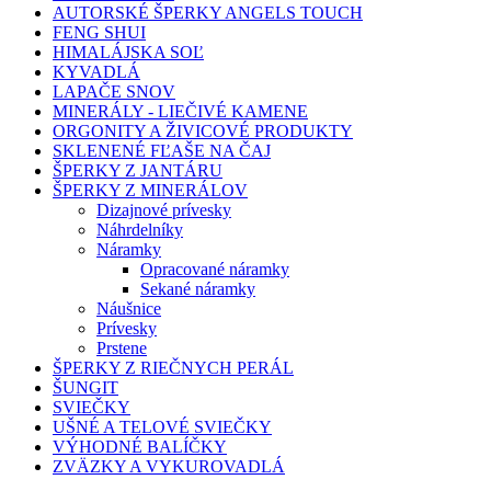
AUTORSKÉ ŠPERKY ANGELS TOUCH
FENG SHUI
HIMALÁJSKA SOĽ
KYVADLÁ
LAPAČE SNOV
MINERÁLY - LIEČIVÉ KAMENE
ORGONITY A ŽIVICOVÉ PRODUKTY
SKLENENÉ FĽAŠE NA ČAJ
ŠPERKY Z JANTÁRU
ŠPERKY Z MINERÁLOV
Dizajnové prívesky
Náhrdelníky
Náramky
Opracované náramky
Sekané náramky
Náušnice
Prívesky
Prstene
ŠPERKY Z RIEČNYCH PERÁL
ŠUNGIT
SVIEČKY
UŠNÉ A TELOVÉ SVIEČKY
VÝHODNÉ BALÍČKY
ZVÄZKY A VYKUROVADLÁ