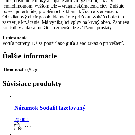
látok, odstraňuje bloky a napätie ako vo fyzickom, tak aj v
jemnohmotnom, vyššom tele – vrátane skôrnatenia ciev. Znižuje
bolesť pri artritíde, problémoch s kĺbmi, kŕčoch a zraneniach.
Obsidiánový elixír pôsobí blahodárne pri šoku. Zaháňa bolesti a
zastavuje krvácanie. Má vynikajúci vplyv na krvný obeh. Zahrieva
končatiny a dá sa použiť na zmenšenie zväčšenej prostaty.
Umiestnenie
Podľa potreby. Dá sa použiť ako guľa alebo zrkadlo pri veštení.
Ďalšie informácie
Hmotnosť
0,5 kg
Súvisiace produkty
Náramok Sodalit fazetovaný
20,00
€