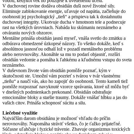
vodou, kedykoľvek ho použijete k uvedenému účelu.
V duchovnej rovine dodáva obsidián duši nové životné sily.
Eliminuje zablokovanie energie, uľavuje od napätia, začleňuje do
osobnosti jej psychologický „tieň“ a prispieva tak k dosiahnutiu
duchovnej integrity. Ukotvuje ducha v hmotnom tele a podnecuje
rast na všetkých úrovniach. Nabáda ku skúmaniu neznámeho a
otváraniu nových obzorov.
Mentálne prináša obsidián jasnú myseľ, vnáša svetlo do zmätku a
odbúrava obmedzené úzkoprsé názory. To všetko dokáže, keď s
absolútnou jasnosťou odhalí lož v pozadí mentálneho problému
alebo nerovnováhy. Akonáhle sa mu to podarí objasniť, rozšíri
obsidián vedomie a pomáha k ľahkému a kľudnému vstupu do sveta
neznámeho.
V duševnom živote vám obsidián pomôže poznať, kým v
skutočnosti ste. Umožní vám pozrieť s tvárou v tvár vlastnému
„tieňu“ a naučí vás, ako ho zapojiť do osobnosti. Tento kameň tiež
pomôže rozpoznať navyknuté vzorce správania, ktoré už môžu byť
v dnešných podmienkach prekonané. Obsidián odstraňuje
emocionálne bloky a staršie traumy. Dokáže vnášať hĺbku a jas do
vašich citov. Prináša schopnosť súcitu a silu.
Liečebné využitie
Najväčším darom obsidiánu je možnosť vhľadu do príčin
nerovnováhy. Napomáha stráviť všetko, čo je ťažko prijateľné.
Súčasne uľahčuje i fyzické trávenie. Zbavuje organizmus toxických