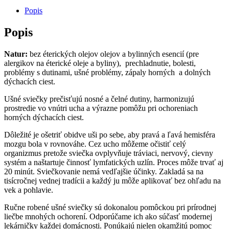
Popis
Popis
Natur
:
bez éterických olejov olejov a bylinných esencií (pre
alergikov na éterické oleje a byliny), prechladnutie, bolesti,
problémy s dutinami, ušné problémy, zápaly horných a dolných
dýchacích ciest.
Ušné sviečky prečisťujú nosné a čelné dutiny, harmonizujú
prostredie vo vnútri ucha a výrazne pomôžu pri ochoreniach
horných dýchacích ciest.
Dôležité je ošetriť obidve uši po sebe, aby pravá a ľavá hemisféra
mozgu bola v rovnováhe. Cez ucho môžeme očistiť celý
organizmus pretože sviečka ovplyvňuje tráviaci, nervový, cievny
systém a naštartuje činnosť lymfatických uzlín. Proces môže trvať aj
20 minút. Sviečkovanie nemá vedľajšie účinky. Zakladá sa na
tisícročnej vednej tradícii a každý ju môže aplikovať bez ohľadu na
vek a pohlavie.
Ručne robené ušné sviečky sú dokonalou pomôckou pri prírodnej
liečbe mnohých ochorení. Odporúčame ich ako súčasť modernej
lekárničky každej domácnosti. Ponúkajú nielen okamžitú pomoc