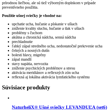
prírodnou liečbou, ale sú tiež výborným doplnkom v prípade
preventívneho použitia.
Použitie ušnej sviečky je vhodné na:
upchatie ucha, hučanie a pískanie v ušiach
zníženie kvality sluchu, hučanie a tlak v ušiach
problémy s čuchom
akútna a chronická nádcha, senná nádcha
prechladnutie
ľahký zápal stredného ucha, nedostatočné prekrvenie ucha
čelných a nosných dutín
bolesti hlavy, migrény
zápal mandlí
stavy napätia, nervozita
zníženie psychických problémov a stresu
aktivácia meridiánov a reflexných zón ucha
reflexná aj lokálna aktivácia lymfatického systému
Súvisiace produkty
NaturheliX® Ušné sviečky LEVANDUĽA (set6)