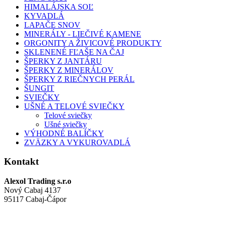
HIMALÁJSKA SOĽ
KYVADLÁ
LAPAČE SNOV
MINERÁLY - LIEČIVÉ KAMENE
ORGONITY A ŽIVICOVÉ PRODUKTY
SKLENENÉ FĽAŠE NA ČAJ
ŠPERKY Z JANTÁRU
ŠPERKY Z MINERÁLOV
ŠPERKY Z RIEČNYCH PERÁL
ŠUNGIT
SVIEČKY
UŠNÉ A TELOVÉ SVIEČKY
Telové sviečky
Ušné sviečky
VÝHODNÉ BALÍČKY
ZVÄZKY A VYKUROVADLÁ
Kontakt
Alexol Trading s.r.o
Nový Cabaj 4137
95117 Cabaj-Čápor