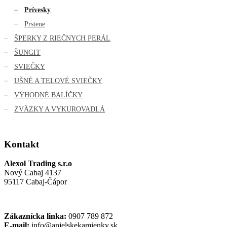
Prívesky
Prstene
ŠPERKY Z RIEČNYCH PERÁL
ŠUNGIT
SVIEČKY
UŠNÉ A TELOVÉ SVIEČKY
VÝHODNÉ BALÍČKY
ZVÄZKY A VYKUROVADLÁ
Kontakt
Alexol Trading s.r.o
Nový Cabaj 4137
95117 Cabaj-Čápor
Zákaznícka linka:
0907 789 872
E-mail:
info@anjelskekamienky.sk