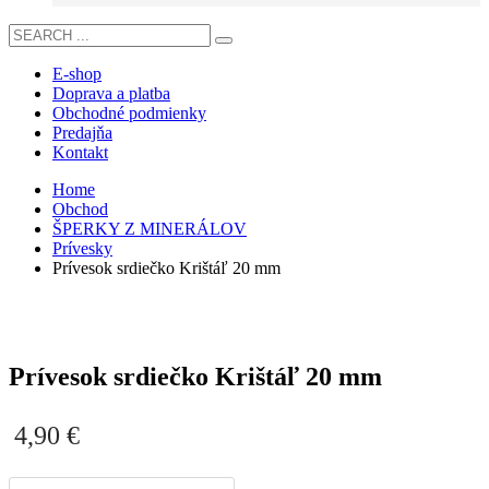
E-shop
Doprava a platba
Obchodné podmienky
Predajňa
Kontakt
Home
Obchod
ŠPERKY Z MINERÁLOV
Prívesky
Prívesok srdiečko Krištáľ 20 mm
Prívesok srdiečko Krištáľ 20 mm
4,90
€
množstvo