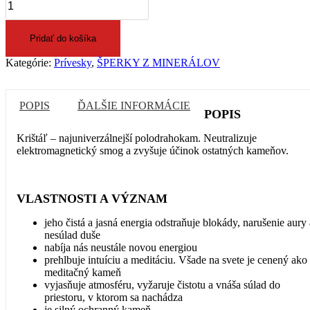
Prívesok
srdiečko
Krištáľ
Pridať do košíka
20
mm
Kategórie:
Prívesky
,
ŠPERKY Z MINERÁLOV
POPIS
ĎALŠIE INFORMÁCIE
POPIS
Krištáľ – najuniverzálnejší polodrahokam. Neutralizuje
elektromagnetický smog a zvyšuje účinok ostatných kameňov.
VLASTNOSTI A VÝZNAM
jeho čistá a jasná energia odstraňuje blokády, narušenie aury 
nesúlad duše
nabíja nás neustále novou energiou
prehlbuje intuíciu a meditáciu. Všade na svete je cenený ako
meditačný kameň
vyjasňuje atmosféru, vyžaruje čistotu a vnáša súlad do
priestoru, v ktorom sa nachádza
je silný ochranný kameň