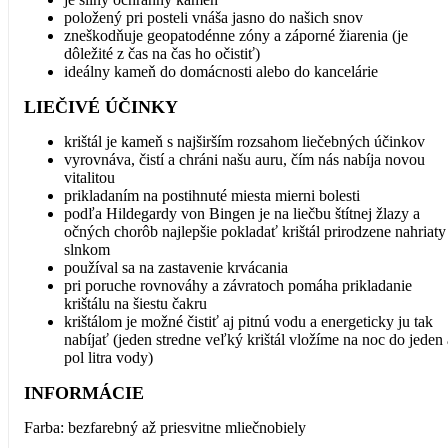
položený pri posteli vnáša jasno do našich snov
zneškodňuje geopatodénne zóny a záporné žiarenia (je
dôležité z čas na čas ho očistiť)
ideálny kameň do domácnosti alebo do kancelárie
LIEČIVÉ ÚČINKY
krištál je kameň s najširším rozsahom liečebných účinkov
vyrovnáva, čistí a chráni našu auru, čím nás nabíja novou
vitalitou
prikladaním na postihnuté miesta mierni bolesti
podľa Hildegardy von Bingen je na liečbu štítnej žlazy a
očných chorôb najlepšie pokladať krištál prirodzene nahriaty
slnkom
používal sa na zastavenie krvácania
pri poruche rovnováhy a závratoch pomáha prikladanie
krištálu na šiestu čakru
krištálom je možné čistiť aj pitnú vodu a energeticky ju tak
nabíjať (jeden stredne veľký krištál vložíme na noc do jeden 
pol litra vody)
INFORMÁCIE
Farba: bezfarebný až priesvitne mliečnobiely