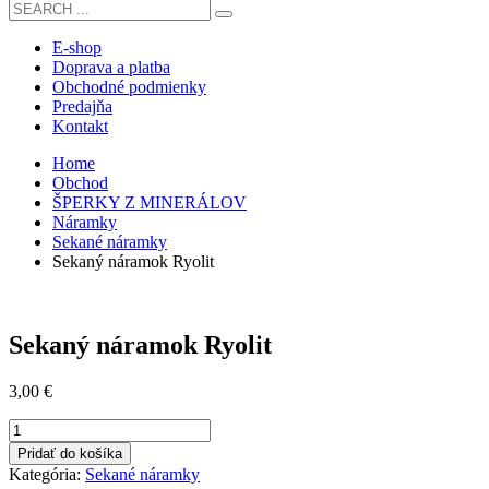
E-shop
Doprava a platba
Obchodné podmienky
Predajňa
Kontakt
Home
Obchod
ŠPERKY Z MINERÁLOV
Náramky
Sekané náramky
Sekaný náramok Ryolit
Sekaný náramok Ryolit
3,00
€
množstvo
Sekaný
Pridať do košíka
náramok
Kategória:
Sekané náramky
Ryolit