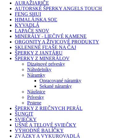
AURAŽIARIČE
AUTORSKÉ ŠPERKY ANGELS TOUCH
FENG SHUI
HIMALÁJSKA SOĽ
KYVADLÁ
LAPAČE SNOV
MINERÁLY - LIEČIVÉ KAMENE
ORGONITY A ŽIVICOVÉ PRODUKTY
SKLENENÉ FĽAŠE NA ČAJ
ŠPERKY Z JANTÁRU
ŠPERKY Z MINERÁLOV
Dizajnové prívesky
Náhrdelníky
Náramky
Opracované náramky
Sekané náramky
Náušnice
Prívesky
Prstene
ŠPERKY Z RIEČNYCH PERÁL
ŠUNGIT
SVIEČKY
UŠNÉ A TELOVÉ SVIEČKY
VÝHODNÉ BALÍČKY
ZVÄZKY A VYKUROVADLÁ