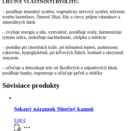
LIEČIVÉ VLASTNOSTI RYOLITU:
– posilňuje imunitný systém, vegetatívny nervový systém, trávenie,
tvorbu hormónov, činnosť žliaz, žily a cievy, príjem vitamínov a
minerálnych látok
– zvyšuje energiu a silu, vytrvalosť, posilňuje svaly, harmonizuje
rytmus srdca, zmierňuje nachladnutie, chrípku a infekcie
– pomáha pri chorobách kože, pri kôrnatení tepien, parkinsone,
cukrovke, hypoglykémií, pri kŕčových žilách, bodnutí a uhryznutí
zmyzom
– očisťuje a detoxikuje telo od škodlivých a odpadových látok,
posilňuje bunky, regeneruje a očisťuje pečeň a obličky
Súvisiace produkty
Sekaný náramok Slnečný kameň
9,00
€