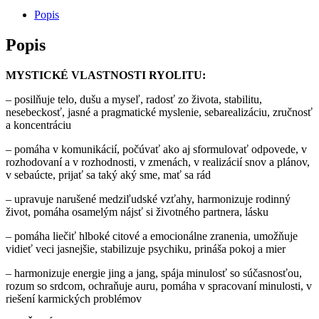
Popis
Popis
MYSTICKÉ VLASTNOSTI RYOLITU:
– posilňuje telo, dušu a myseľ, radosť zo života, stabilitu,
nesebeckosť, jasné a pragmatické myslenie, sebarealizáciu, zručnosť
a koncentráciu
– pomáha v komunikácií, počúvať ako aj sformulovať odpovede, v
rozhodovaní a v rozhodnosti, v zmenách, v realizácií snov a plánov,
v sebaúcte, prijať sa taký aký sme, mať sa rád
– upravuje narušené medziľudské vzťahy, harmonizuje rodinný
život, pomáha osamelým nájsť si životného partnera, lásku
– pomáha liečiť hlboké citové a emocionálne zranenia, umožňuje
vidieť veci jasnejšie, stabilizuje psychiku, prináša pokoj a mier
– harmonizuje energie jing a jang, spája minulosť so súčasnosťou,
rozum so srdcom, ochraňuje auru, pomáha v spracovaní minulosti, v
riešení karmických problémov