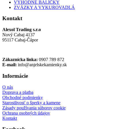
VÝHODNÉ BALÍČKY
ZVÄZKY A VYKUROVADLÁ
Kontakt
Alexol Trading s.r.o
Nový Cabaj 4137
95117 Cabaj-Čápor
Zákaznícka linka:
0907 789 872
E-mail:
info@anjelskekamienky.sk
Informácie
O nás
Doprava a platba
Obchodné podmienky
Starostlivosť o šperky a kamene
Zásady používania súborov cookie
Ochrana osobných údajov
Kontakt