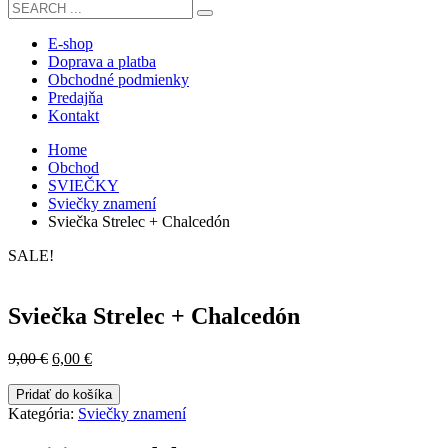
E-shop
Doprava a platba
Obchodné podmienky
Predajňa
Kontakt
Home
Obchod
SVIEČKY
Sviečky znamení
Sviečka Strelec + Chalcedón
SALE!
Sviečka Strelec + Chalcedón
Pôvodná
Aktuálna
9,00
€
6,00
€
cena
cena
množstvo
bola:
je:
Pridať do košíka
Sviečka
9,00 €.
6,00 €.
Kategória:
Sviečky znamení
Strelec
+