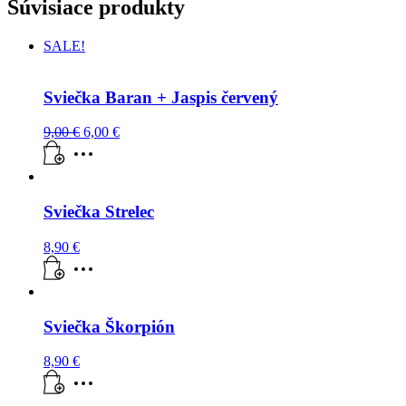
Súvisiace produkty
Chalcedón
SALE!
Sviečka Baran + Jaspis červený
Pôvodná
Aktuálna
9,00
€
6,00
€
cena
cena
bola:
je:
9,00 €.
6,00 €.
Sviečka Strelec
8,90
€
Sviečka Škorpión
8,90
€