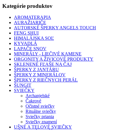
Kategórie produktov
AROMATERAPIA
AURAŽIARIČE
AUTORSKÉ ŠPERKY ANGELS TOUCH
FENG SHUI
HIMALÁJSKA SOĽ
KYVADLÁ
LAPAČE SNOV
MINERÁLY - LIEČIVÉ KAMENE
ORGONITY A ŽIVICOVÉ PRODUKTY
SKLENENÉ FĽAŠE NA ČAJ
ŠPERKY Z JANTÁRU
ŠPERKY Z MINERÁLOV
ŠPERKY Z RIEČNYCH PERÁL
ŠUNGIT
SVIEČKY
Archanjelské
Čakrové
Očistné sviečky
Rituálne sviečky
Sviečky priania
Sviečky znamení
UŠNÉ A TELOVÉ SVIEČKY