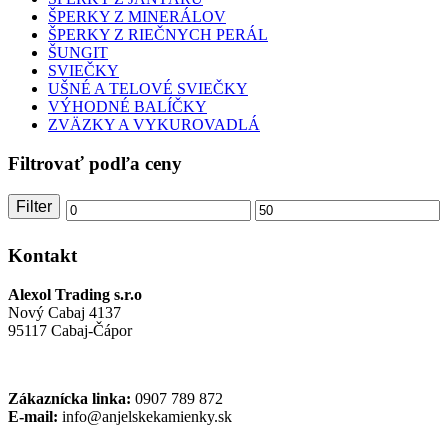
ŠPERKY Z MINERÁLOV
ŠPERKY Z RIEČNYCH PERÁL
ŠUNGIT
SVIEČKY
UŠNÉ A TELOVÉ SVIEČKY
VÝHODNÉ BALÍČKY
ZVÄZKY A VYKUROVADLÁ
Filtrovať podľa ceny
Filter
Minimálna
Maximálna
cena
cena
Kontakt
Alexol Trading s.r.o
Nový Cabaj 4137
95117 Cabaj-Čápor
Zákaznícka linka:
0907 789 872
E-mail:
info@anjelskekamienky.sk