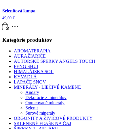
Selenitová lampa
49,00
€
Kategórie produktov
AROMATERAPIA
AURAŽIARIČE
AUTORSKÉ ŠPERKY ANGELS TOUCH
FENG SHUI
HIMALÁJSKA SOĽ
KYVADLÁ
LAPAČE SNOV
MINERÁLY - LIEČIVÉ KAMENE
Andary
Dekorácie z minerálov
Opracované minerály
Selenit
Surové minerály
ORGONITY A ŽIVICOVÉ PRODUKTY
SKLENENÉ FĽAŠE NA ČAJ
ŠPERKY Z JANTÁRU