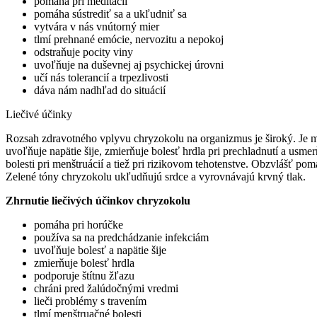
pomáha pri meditácií
pomáha sústrediť sa a ukľudniť sa
vytvára v nás vnútorný mier
tlmí prehnané emócie, nervozitu a nepokoj
odstraňuje pocity viny
uvoľňuje na duševnej aj psychickej úrovni
učí nás tolerancií a trpezlivosti
dáva nám nadhľad do situácií
Liečivé účinky
Rozsah zdravotného vplyvu chryzokolu na organizmus je široký. Je možn
uvoľňuje napätie šije, zmierňuje bolesť hrdla pri prechladnutí a usm
bolesti pri menštruácií a tiež pri rizikovom tehotenstve. Obzvlášť 
Zelené tóny chryzokolu ukľudňujú srdce a vyrovnávajú krvný tlak.
Zhrnutie liečivých účinkov chryzokolu
pomáha pri horúčke
používa sa na predchádzanie infekciám
uvoľňuje bolesť a napätie šije
zmierňuje bolesť hrdla
podporuje štítnu žľazu
chráni pred žalúdočnými vredmi
lieči problémy s travením
tlmí menštruačné bolesti