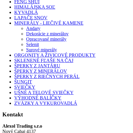
FENG SHUI
HIMALÁJSKA SOĽ
KYVADLÁ
LAPAČE SNOV
MINERÁLY - LIEČIVÉ KAMENE
Andary
Dekorácie z minerálov
Opracované minerály
Selenit
Surové minerály
ORGONITY A ŽIVICOVÉ PRODUKTY
SKLENENÉ FĽAŠE NA ČAJ
ŠPERKY Z JANTÁRU
ŠPERKY Z MINERÁLOV
ŠPERKY Z RIEČNYCH PERÁL
ŠUNGIT
SVIEČKY
UŠNÉ A TELOVÉ SVIEČKY
VÝHODNÉ BALÍČKY
ZVÄZKY A VYKUROVADLÁ
Kontakt
Alexol Trading s.r.o
Nový Cabaj 4137