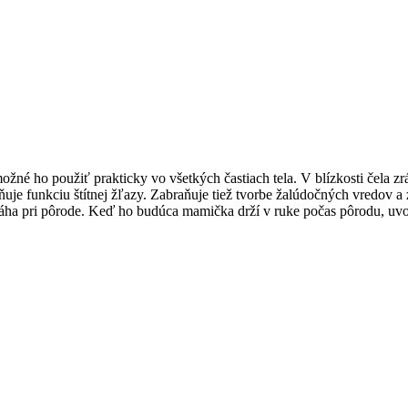
é ho použiť prakticky vo všetkých častiach tela. V blízkosti čela zráž
erňuje funkciu štítnej žľazy. Zabraňuje tiež tvorbe žalúdočných vredov 
pomáha pri pôrode. Keď ho budúca mamička drží v ruke počas pôrodu, uv