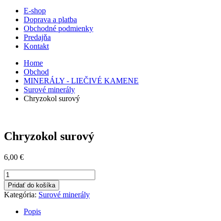
E-shop
Doprava a platba
Obchodné podmienky
Predajňa
Kontakt
Home
Obchod
MINERÁLY - LIEČIVÉ KAMENE
Surové minerály
Chryzokol surový
Chryzokol surový
6,00
€
množstvo
Chryzokol
Pridať do košíka
surový
Kategória:
Surové minerály
Popis