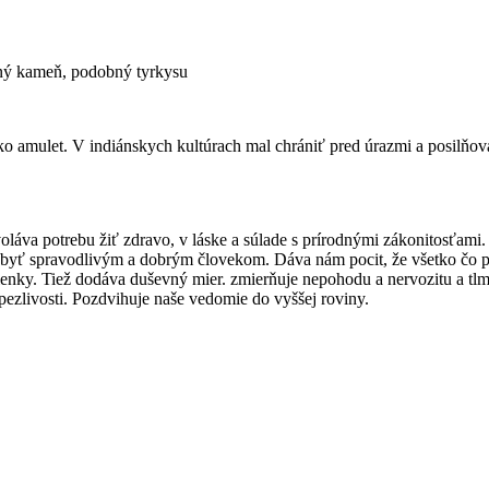
anný kameň, podobný tyrkysu
o amulet. V indiánskych kultúrach mal chrániť pred úrazmi a posilňova
láva potrebu žiť zdravo, v láske a súlade s prírodnými zákonitosťami. 
byť spravodlivým a dobrým človekom. Dáva nám pocit, že všetko čo p
šlienky. Tiež dodáva duševný mier. zmierňuje nepohodu a nervozitu a 
trpezlivosti. Pozdvihuje naše vedomie do vyššej roviny.