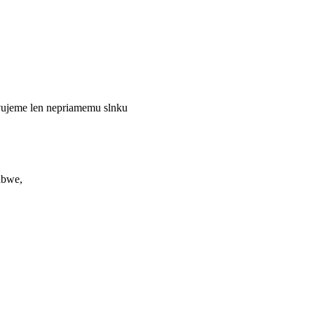
tavujeme len nepriamemu slnku
abwe,