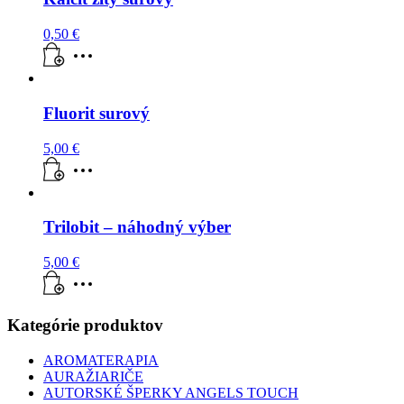
0,50
€
Fluorit surový
5,00
€
Trilobit – náhodný výber
5,00
€
Kategórie produktov
AROMATERAPIA
AURAŽIARIČE
AUTORSKÉ ŠPERKY ANGELS TOUCH