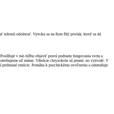
ť telesnú odolnosť. Vytvára sa na ňom žltý povlak, ktorý sa dá
Posilňuje v nás túžbu objaviť pravú podstatu fungovania sveta a
otrebujeme už máme. Vibrácie chryzokolu sú jemné, no vytrvalé. V
tlmí prehnané emócie. Pomáha k psychickému uvoľneniu a odstraňuje