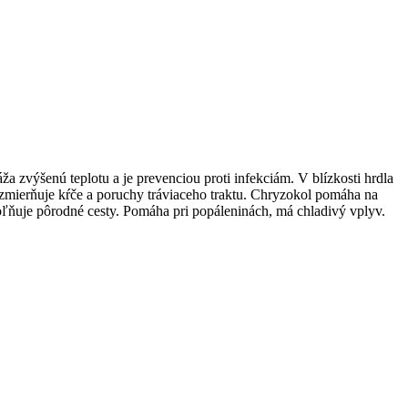
a zvýšenú teplotu a je prevenciou proti infekciám. V blízkosti hrdla
a zmierňuje kŕče a poruchy tráviaceho traktu. Chryzokol pomáha na
oľňuje pôrodné cesty. Pomáha pri popáleninách, má chladivý vplyv.