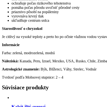
ochraňuje počas rizikového tehotenstva
pomáha počas pôrodu uvoľniť pôrodné cesty
priaznivo pôsobí na popáleniny
vyrovnáva krvný tlak
ukľudňuje centrum srdca
Starostlivosť o chryzokol
Je citlivý na vysoké teploty a preto ho po očiste vlažnou vodou vys
Informácie
Farba: zelená, modrozelená, modrá
Náleziská:
Kanada, Peru, Izrael, Mexiko, USA, Rusko, Chile, Zimb
Astrologické znamenie:
Býk, Blíženci, Váhy, Strelec, Vodnár
Tvrdosť podľa Mohsovej stupnice: 2 – 4
Súvisiace produkty
Kalcit žltý surový