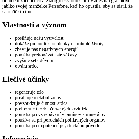
odlúčení zaľúbencov. Starogrécky boh smrti Hádes dal granátové
jablko svojej manželke Persefone, keď ho opustila, aby sa uistil, že
sa opäť stretnú.
Vlastnosti a význam
posilňuje našu vytrvalosť
dokáže prebudiť spomienky na minulé životy
zbavuje nás negatívnych energií
pomáha prekonávať isté zákazy
zvyšuje sebadôveru
otvára srdce
Liečivé účinky
regeneruje telo
posilňuje metabolizmus
povzbudzuje činnosť srdca
podporuje tvorbu červených krviniek
pomáha pri vstrebávaní vitamínov a minerálov
používa sa pri poruchách pohlavných orgánov
pomáha pri impotencií psychického pôvodu
Informácie