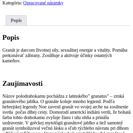
&
Kategória:
Opracované náramky
Ruženín
8mm
Popis
Popis
Granát je darcom životnej sily, sexuálnej energie a vitality. Pomáha
prekonávať zábrany. Zosilňuje a aktivuje účinky ostatných
kameňov.
Zaujímavosti
Názov polodrahokamu pochádza z latinského” granatus” – zrnká
granátového jablka. O granáte koluje mnoho legiend. Podľa
hebrejskej legendy Noe zavesil granát vo svojej arche na zosilnenie
svetla počas dlhej cesty. Domorodí americkí indiáni verili, že bohatá
farba tohto drahokamu zvyšuje žiaru i silu ohňa a prináša
uzdravenie. V gréckej mytológii granátové jablko a tiež samotný
granát symbolizoval večnú lásku a sľub rýchleho návratu pri dlhom