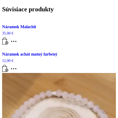
Súvisiace produkty
Náramok Malachit
35,00
€
Náramok achát matný farbený
12,00
€