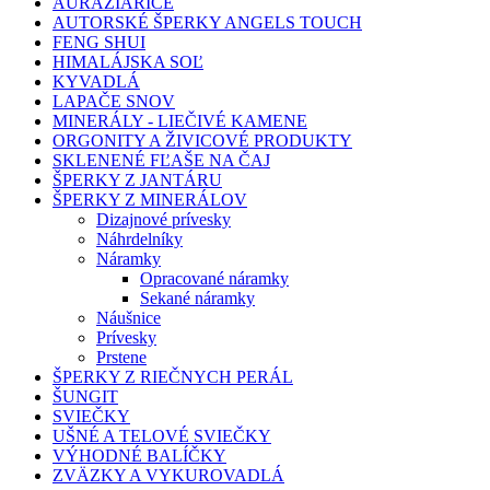
AURAŽIARIČE
AUTORSKÉ ŠPERKY ANGELS TOUCH
FENG SHUI
HIMALÁJSKA SOĽ
KYVADLÁ
LAPAČE SNOV
MINERÁLY - LIEČIVÉ KAMENE
ORGONITY A ŽIVICOVÉ PRODUKTY
SKLENENÉ FĽAŠE NA ČAJ
ŠPERKY Z JANTÁRU
ŠPERKY Z MINERÁLOV
Dizajnové prívesky
Náhrdelníky
Náramky
Opracované náramky
Sekané náramky
Náušnice
Prívesky
Prstene
ŠPERKY Z RIEČNYCH PERÁL
ŠUNGIT
SVIEČKY
UŠNÉ A TELOVÉ SVIEČKY
VÝHODNÉ BALÍČKY
ZVÄZKY A VYKUROVADLÁ