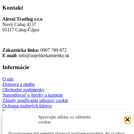
Kontakt
Alexol Trading s.r.o
Nový Cabaj 4137
95117 Cabaj-Čápor
Zákaznícka linka:
0907 789 872
E-mail:
info@anjelskekamienky.sk
Informácie
O nás
Doprava a platba
Obchodné podmienky
Starostlivosť o šperky a kamene
Zásady používania súborov cookie
Ochrana osobných údajov
Kontakt
Spravujte súhlas so súbormi
Facebook
cookie
Na poskytovanie tých najlepších skúseností používame technológie, ako sú súbory