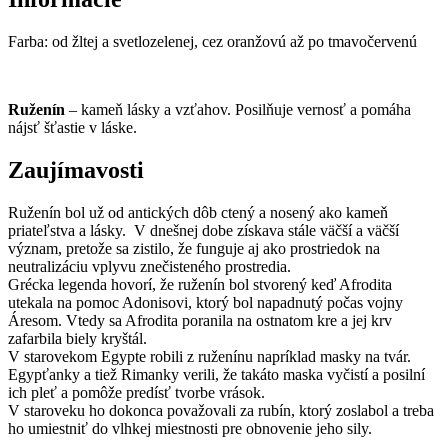
Farba: od žltej a svetlozelenej, cez oranžovú až po tmavočervenú
Ruženín
– kameň lásky a vzťahov. Posilňuje vernosť a pomáha
nájsť šťastie v láske.
Zaujímavosti
Ruženín bol už od antických dôb ctený a nosený ako kameň
priateľstva a lásky. V dnešnej dobe získava stále väčší a väčší
význam, pretože sa zistilo, že funguje aj ako prostriedok na
neutralizáciu vplyvu znečisteného prostredia.
Grécka legenda hovorí, že ruženín bol stvorený keď Afrodita
utekala na pomoc Adonisovi, ktorý bol napadnutý počas vojny
Áresom. Vtedy sa Afrodita poranila na ostnatom kre a jej krv
zafarbila biely kryštál.
V starovekom Egypte robili z ruženínu napríklad masky na tvár.
Egypťanky a tiež Rimanky verili, že takáto maska vyčistí a posilní
ich pleť a pomôže predísť tvorbe vrások.
V staroveku ho dokonca považovali za rubín, ktorý zoslabol a treba
ho umiestniť do vlhkej miestnosti pre obnovenie jeho sily.